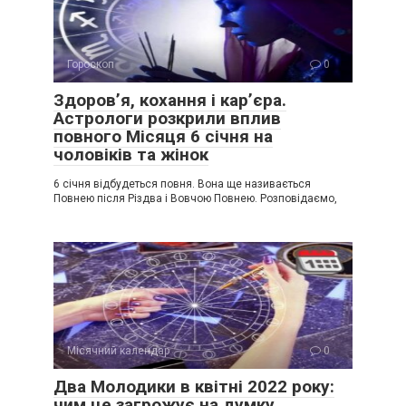
Гороскоп
0
Здоров’я, кохання і кар’єра.
Астрологи розкрили вплив
повного Місяця 6 січня на
чоловіків та жінок
6 січня відбудеться повня. Вона ще називається
Повнею після Різдва і Вовчою Повнею. Розповідаємо,
Місячний календар
0
Два Молодики в квітні 2022 року:
чим це загрожує на думку