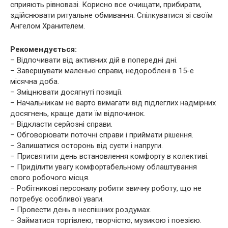
сприяють рівновазі. Корисно все очищати, прибирати,
здійснювати ритуальне обмивання. Спілкуватися зі своїм
Ангелом Хранителем.
Рекомендується:
– Відпочивати від активних дій в попередні дні.
– Завершувати маленькі справи, недороблені в 15-е
місячна доба.
– Зміцнювати досягнуті позиції.
– Начальникам не варто вимагати від підлеглих надмірних
досягнень, краще дати їм відпочинок.
– Відкласти серйозні справи.
– Обговорювати поточні справи і приймати рішення.
– Залишатися осторонь від суєти і напруги.
– Присвятити день встановлення комфорту в колективі.
– Приділити увагу комфортабельному облаштування
свого робочого місця.
– Робітникові персоналу робити звичну роботу, що не
потребує особливої ​​уваги.
– Провести день в неспішних роздумах.
– Займатися торгівлею, творчістю, музикою і поезією.