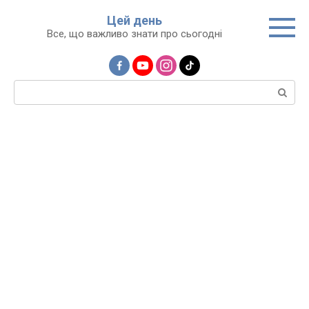
Перейти
Цей день
до
Все, що важливо знати про сьогодні
вмісту
Пошук: