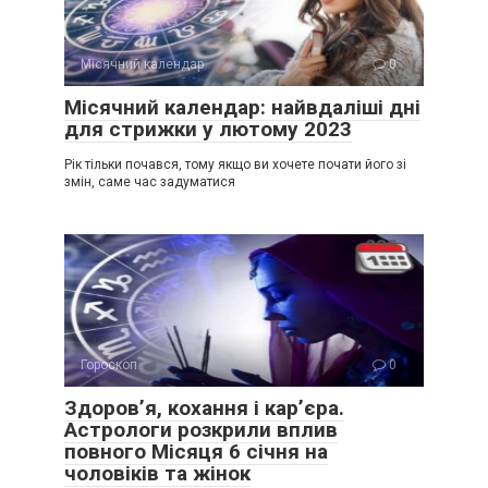
Місячний календар
0
Місячний календар: найвдаліші дні
для стрижки у лютому 2023
Рік тільки почався, тому якщо ви хочете почати його зі
змін, саме час задуматися
Гороскоп
0
Здоров’я, кохання і кар’єра.
Астрологи розкрили вплив
повного Місяця 6 січня на
чоловіків та жінок