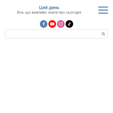
Перейти
Цей день
до
Все, що важливо знати про сьогодні
вмісту
Пошук: