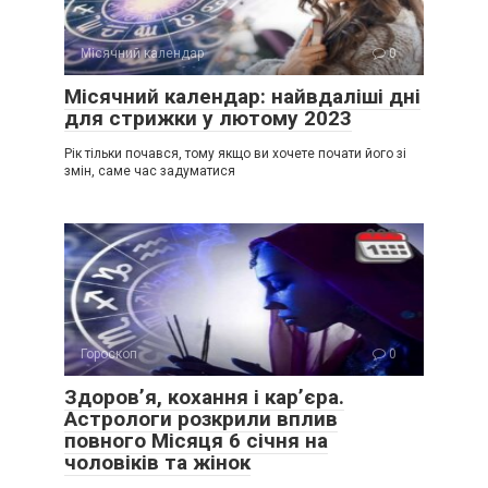
Місячний календар
0
Місячний календар: найвдаліші дні
для стрижки у лютому 2023
Рік тільки почався, тому якщо ви хочете почати його зі
змін, саме час задуматися
Гороскоп
0
Здоров’я, кохання і кар’єра.
Астрологи розкрили вплив
повного Місяця 6 січня на
чоловіків та жінок