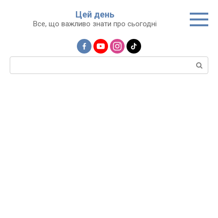
Перейти
Цей день
до
Все, що важливо знати про сьогодні
вмісту
Пошук: