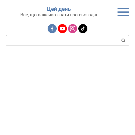
Перейти
Цей день
до
Все, що важливо знати про сьогодні
вмісту
Пошук: