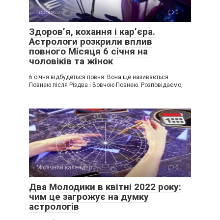
Гороскоп
0
Здоров’я, кохання і кар’єра.
Астрологи розкрили вплив
повного Місяця 6 січня на
чоловіків та жінок
6 січня відбудеться повня. Вона ще називається
Повнею після Різдва і Вовчою Повнею. Розповідаємо,
Місячний календар
0
Два Молодики в квітні 2022 року:
чим це загрожує на думку
астрологів