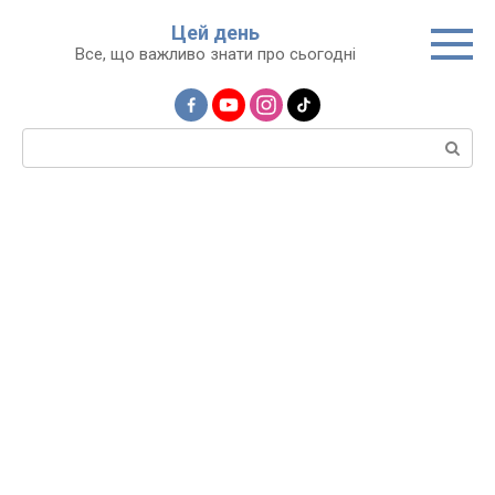
Перейти
Цей день
до
Все, що важливо знати про сьогодні
вмісту
Пошук: