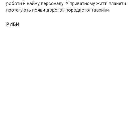
роботи й найму персоналу. У приватному житті планети
протегують появи дорогої, породистої тварини.
РИБИ