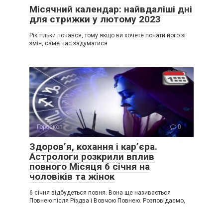
Місячний календар: найвдаліші дні
для стрижки у лютому 2023
Рік тільки почався, тому якщо ви хочете почати його зі
змін, саме час задуматися
Гороскоп
0
Здоров’я, кохання і кар’єра.
Астрологи розкрили вплив
повного Місяця 6 січня на
чоловіків та жінок
6 січня відбудеться повня. Вона ще називається
Повнею після Різдва і Вовчою Повнею. Розповідаємо,