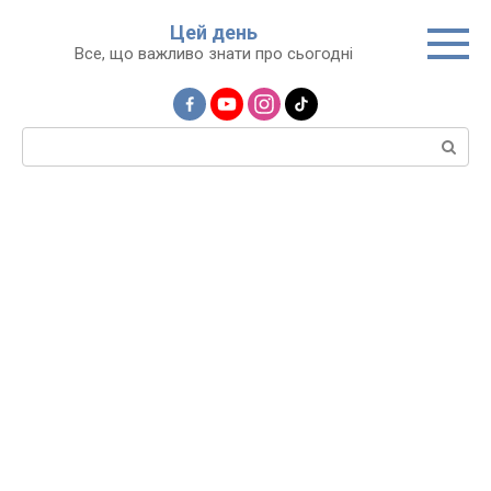
Перейти
Цей день
до
Все, що важливо знати про сьогодні
вмісту
Пошук: