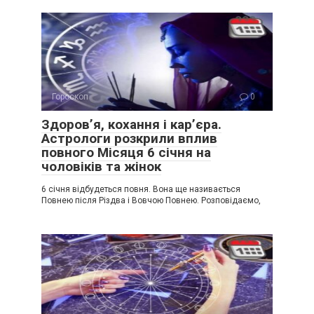
Гороскоп
0
Здоров’я, кохання і кар’єра.
Астрологи розкрили вплив
повного Місяця 6 січня на
чоловіків та жінок
6 січня відбудеться повня. Вона ще називається
Повнею після Різдва і Вовчою Повнею. Розповідаємо,