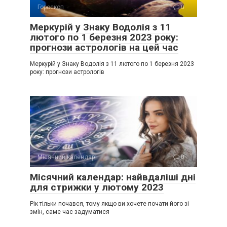
Гороскоп
0
Меркурій у Знаку Водолія з 11
лютого по 1 березня 2023 року:
прогнози астрологів на цей час
Меркурій у Знаку Водолія з 11 лютого по 1 березня 2023
року: прогнози астрологів
Місячний календар
0
Місячний календар: найвдаліші дні
для стрижки у лютому 2023
Рік тільки почався, тому якщо ви хочете почати його зі
змін, саме час задуматися